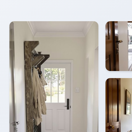
Die Wandgestaltung mit Naturtönen wie Mo
Dekorationen wie getrocknete Gräser in ei
Aufbewahrung von Schals und Mützen oder 
Nachhaltigkeit und einen bewussten Umgan
Einrichtungsidee bringt die Schönheit der
Entspannung.