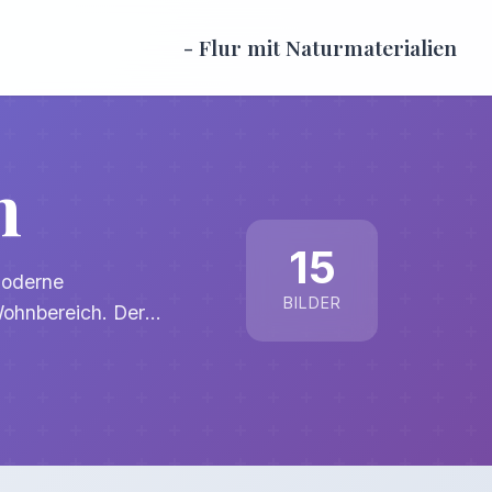
- Flur mit Naturmaterialien
n
15
moderne
BILDER
Wohnbereich. Der
ohnliches Ambiente,
verleihen dem Raum
s natürliche Flair