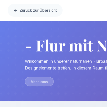
Zurück zur Übersicht
- Flur mit 
Willkommen in unserer naturnahen Fluroas
Designelemente treffen. In diesem Raum f
Einsatz von Möbeln und Dekorationen aus 
das zum Verweilen einlädt. Helle Holzdie
Mehr lesen
Tiefe und Helligkeit, während eine Bank au
unterstreichen.