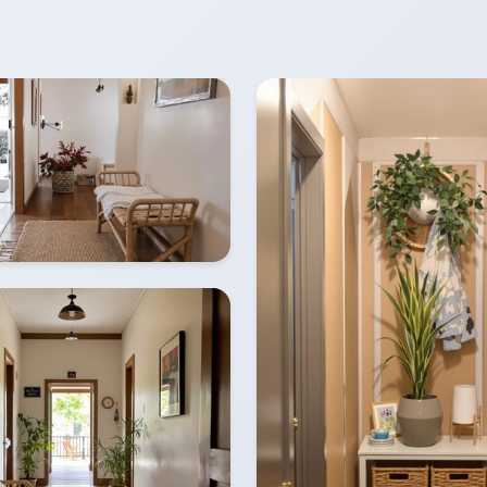
osgrün, Sand oder Taubengrau bildet die perfekte Kul
ner Vase aus recyceltem Glas, einen Korb aus Seegras 
ein Wandbild mit Waldmotiven. Der Flur mit Naturmater
g mit Ressourcen, ohne dabei auf Stil und Ästhetik zu
 Natur in Ihr Zuhause und schafft eine Atmosphäre der