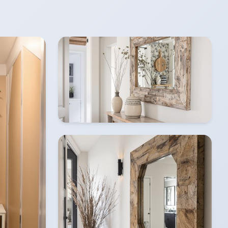
isse für ausgewählte
für die
ialien steht für
 verzichten. Diese
 Ruhe und