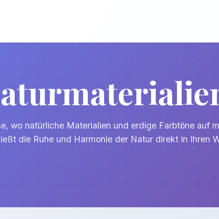
Naturmaterialie
e, wo natürliche Materialien und erdige Farbtöne auf 
ließt die Ruhe und Harmonie der Natur direkt in Ihren 
Holz, Stein und Leinen erzeugt ein behagliches und w
len und ein großer Spiegel mit rustikalem Holzrahmen 
s Recyclingholz und ein Vorleger aus Sisal oder Jute da