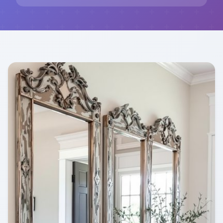
Stimmung.
Stellen Sie sich einen großen Wandspiegel vor,
der von kleineren Spiegelakzenten umrahmt ist,
oder eine Reihe von Spiegeln, die strategisch
platziert sind, um das meiste aus dem natürlichen
Licht zu machen. Dieser Stil passt perfekt zu
modernen und minimalistischen Interieurs, kann
aber auch in traditionelleren Umgebungen pfiffig
wirken. Kombinieren Sie die Spiegel mit einer
schlichten Farbpalette und ergänzen Sie sie mit
stilvollen Beleuchtungskörpern und
Möbelstücken, um einen harmonischen und
abgerundeten Look zu erzeugen. Der Einsatz von
Spiegelakzenten in Ihrem Flur ist eine kreative
und effektvolle Möglichkeit, um das Potenzial
dieses oft übersehenen Raumes voll
auszuschöpfen.