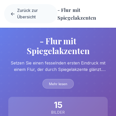
- Flur mit
Zurück zur
Übersicht
Spiegelakzenten
- Flur mit
Spiegelakzenten
Setzen Sie einen fesselnden ersten Eindruck mit
einem Flur, der durch Spiegelakzente glänzt.
Dieses Designkonzept schafft nicht nur eine
visuelle Ausdehnung des Raumes, sondern bringt
Mehr lesen
auch eine elegante und raffinierte Atmosphäre in
Ihre Wohnung. Die Spiegel dienen als
faszinierende Blickfänger, die das Licht einfangen
15
und es durch den gesamten Raum verteilen, und
BILDER
schaffen so eine einladende und lebendige