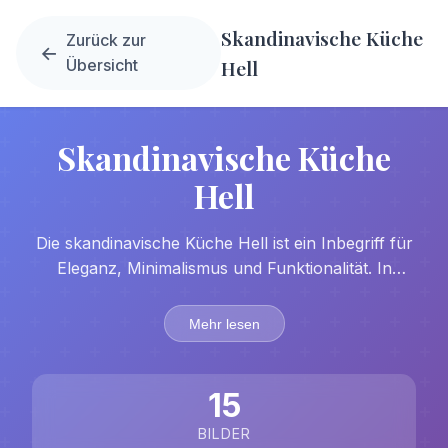
Skandinavische Küche
Zurück zur
Übersicht
Hell
Skandinavische Küche
Hell
Die skandinavische Küche Hell ist ein Inbegriff für
Eleganz, Minimalismus und Funktionalität. In
Anlehnung an die nordische Umgebung sind helle
Farben wie Weiß, Beige und sanfte Pastelltöne
Mehr lesen
vorherrschend, die für eine beruhigende und
erfrischende Atmosphäre sorgen. Kombiniert mit
natürlichen Materialien wie hellem Holz und Stein
15
vermittelt diese Küchengestaltung ein Gefühl von
BILDER
Harmonie und Ruhe.