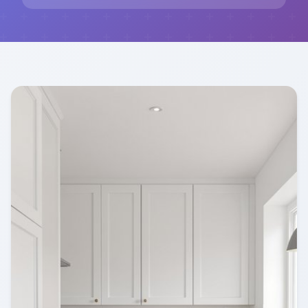
In der skandinavischen Küche Hell steht
Funktionalität im Vordergrund. Klare Linien und
schlichte Formen bestimmen das Design. Offene
Regale und frei stehende Küchenmöbel sind nicht
nur praktisch, sondern auch ästhetisch
ansprechend. Hängelampen und Lichtleisten
sorgen für ein angenehm helles, indirektes Licht,
während Textilien in hellen Farben und mit
natürlichen Mustern den Raum gemütlich und
einladend machen. Pflanzen und Kräuter auf der
Fensterbank oder im offenen Regal bringen ein
Stück Natur in die Küche und runden das
skandinavische Design ab. Mit einer
skandinavischen Küche Hell holen Sie sich einen
Hauch von nordischem Flair in Ihr Zuhause.